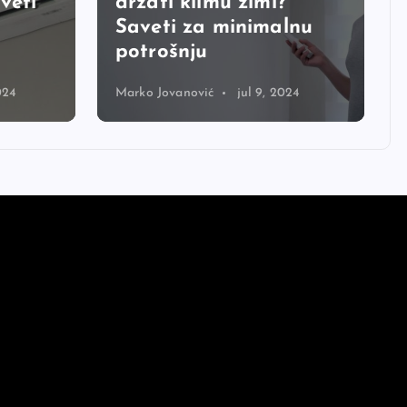
veti
držati klimu zimi?
Saveti za minimalnu
potrošnju
024
Marko Jovanović
jul 9, 2024