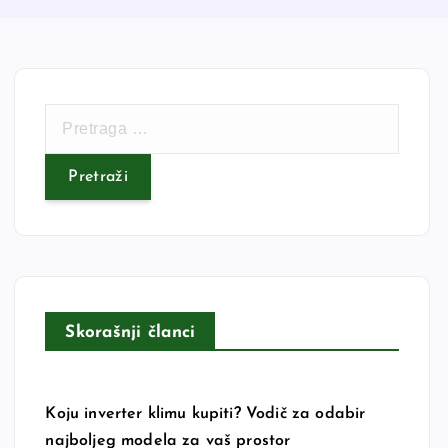
P
r
e
t
r
a
g
a
z
Skorašnji članci
a
:
Koju inverter klimu kupiti? Vodič za odabir
najboljeg modela za vaš prostor