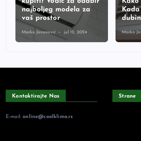
kupiti? Vodič za odabir
Kako 
najboljeg modela za
Kada 
vaš prostor
dubin
Marko Jovanović
jul 12, 2024
Marko Jo
Kontaktirajte Nas
Strane
E-mail:
online@coolklima.rs
Politika Pri
Uslovi Koriš