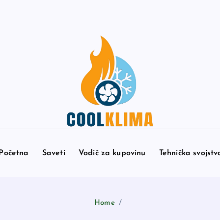
Stručni saveti za klime koje traju
Početna
Saveti
Vodič za kupovinu
Tehnička svojstv
Home