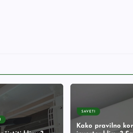
SAVETI
I
Kako pravilno kori