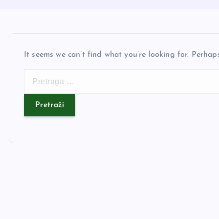
It seems we can’t find what you’re looking for. Perhap
P
r
e
t
r
a
g
a
z
a
: