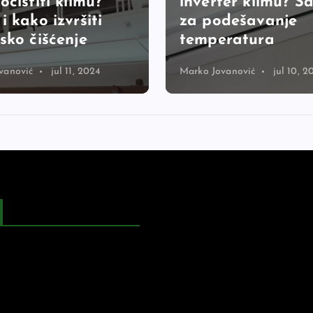
očistiti klimu?
inverter klimu? Sa
i kako izvršiti
za podešavanje
sko čišćenje
temperatura
vanović
jul 11, 2024
Marko Jovanović
jul 10, 2
vatnosti
ćenja